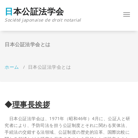
コ
ン
日本公証法学会
テ
ナ
Société japonaise de droit notarial
ン
ビ
ツ
ゲ
へ
ー
ス
シ
日本公証法学会とは
キ
ョ
ッ
ン
プ
を
切
ホーム
/
日本公証法学会とは
り
替
え
◆
理事長挨拶
日本公証法学会は、1971年（昭和46年）4月に、公証人と研
究者により、予防司法を担う公証制度とそれに関わる実体法、
手続法の交錯する法領域、公証制度の歴史的沿革、国際比較に