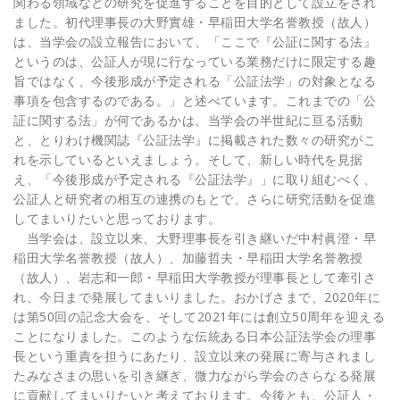
関わる領域などの研究を促進することを目的として設立をされ
ました。初代理事長の大野實雄・早稲田大学名誉教授（故人）
は、当学会の設立報告において、「ここで『公証に関する法』
というのは、公証人が現に行なっている業務だけに限定する趣
旨ではなく、今後形成が予定される「公証法学」の対象となる
事項を包含するのである。」と述べています。これまでの「公
証に関する法」が何であるかは、当学会の半世紀に亘る活動
と、とりわけ機関誌『公証法学』に掲載された数々の研究がこ
れを示しているといえましょう。そして、新しい時代を見据
え、「今後形成が予定される『公証法学』」に取り組むべく、
公証人と研究者の相互の連携のもとで、さらに研究活動を促進
してまいりたいと思っております。
当学会は、設立以来、大野理事長を引き継いだ中村眞澄・早
稲田大学名誉教授（故人）、加藤哲夫・早稲田大学名誉教授
（故人）、岩志和一郎・早稲田大学教授が理事長として牽引さ
れ、今日まで発展してまいりました。おかげさまで、2020年に
は第50回の記念大会を、そして2021年には創立50周年を迎える
ことになりました。このような伝統ある日本公証法学会の理事
長という重責を担うにあたり、設立以来の発展に寄与されまし
たみなさまの思いを引き継ぎ、微力ながら学会のさらなる発展
に貢献してまいりたいと考えております。今後とも、公証人・